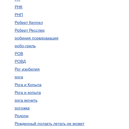
РНК
РНП
Роберт Кеппел
Роберт Ресслер
робиния псевдоакация
робо-гриль
РОВ
РОВД
Рог изобилия
рога
Рога и Копыта
Рога и копыта
рога мочить
рогожка
Родопи
Рожденный ползать летать не может