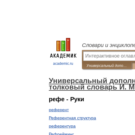
Словари и энциклоп
academic.ru
Универсальный дополнительный практический толковый словарь И. Мостицкого
Универсальный дополн
толковый словарь И. М
рефе - Руки
референт
Референтная структура
референтура
Рефрейминг