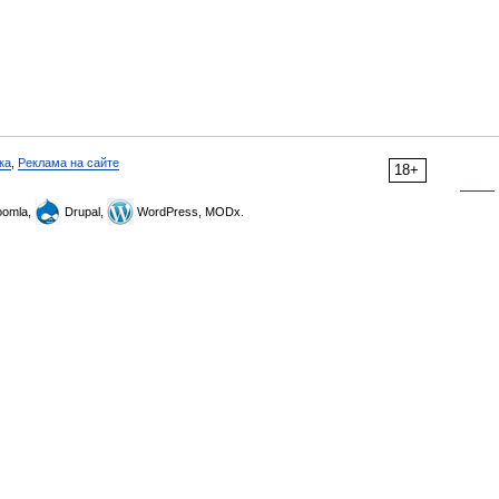
ка
,
Реклама на сайте
18+
omla,
Drupal,
WordPress, MODx.