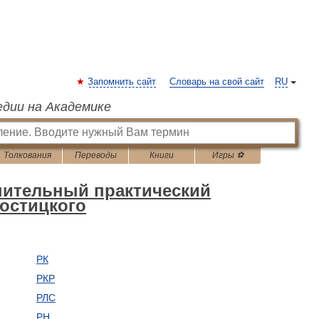
Запомнить сайт
Словарь на свой сайт
RU
едии на Академике
Толкования
Переводы
Книги
Игры ⚽
ительный практический
остицкого
РК
РКР
РЛС
РН