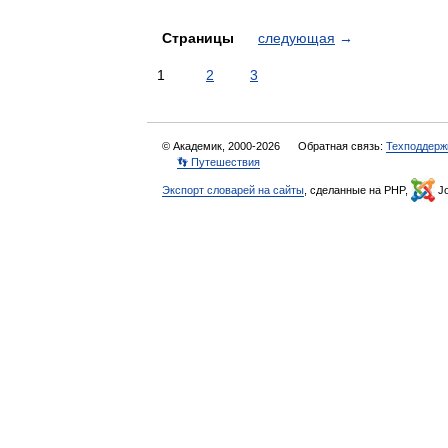
Страницы
следующая
→
1
2
3
© Академик, 2000-2026
Обратная связь:
Техподдерж
👣 Путешествия
Экспорт словарей на сайты
, сделанные на PHP,
Jo