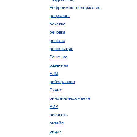
Рефрейминг содержания
рециклинг
речёвка
речовка
решало
решальщик
Решение
ржавчина
РЗМ
рибофлавин
Ринит
ринотиллексомания
РИР
рисовать
ритейл
рицин